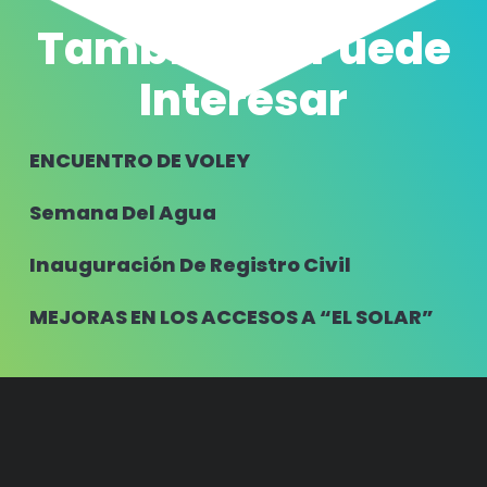
También Te Puede
Interesar
ENCUENTRO DE VOLEY
Semana Del Agua
Inauguración De Registro Civil
MEJORAS EN LOS ACCESOS A “EL SOLAR”