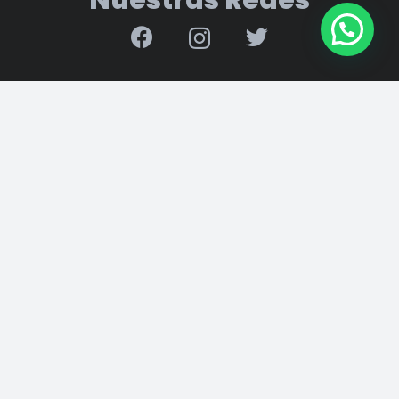
POLICÍA
+ 3546-478085
SERVICIOS
+ 3546-437143
ADMINISTRACIÓN
+ 3546-650611
CENTRO DE SALUD
+ 3546-437140